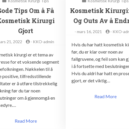
Kosmetisk Kirurgi Tips
Kosmetisk Kirurgi Tips
Gode Tips Om å Få
Kosmetisk Kirurgi:
Kosmetisk Kirurgi
Og Outs Av å End
Gjort
-
mars 16, 2021
-
KKO-ad
ars 21, 2022
-
KKO-admin
Hvis du har hatt kosmetisk ki
før, du er klar over noen av
etisk kirurgi er et tema av
fallgruvene, og feil som kan g
resse for et voksende segment
i å fortsette med beslutninge
efolkningen. Nøkkelen til å
Hvis du aldri har hatt en pro
e positive, tilfredsstillende
gjort, er det viktig…
ltater er å utføre tilstrekkelig
kning før du tar noen
Read More
lutninger om å gjennomgå en
sedyre.…
Read More