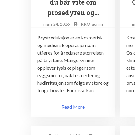
du bør vite om
prosedyren og…
Nyttige
-
mars 24, 2026
-
KKO-admin
-
m
Tips
Brystreduksjon er en kosmetisk
Kosm
og medisinsk operasjon som
mer 
utføres for å redusere størrelsen
Oslo
på brystene. Mange kvinner
klin
opplever fysiske plager som
este
ryggsmerter, nakkesmerter og
ansi
hudirritasjon som følge av store og
brys
tunge bryster. For disse kan…
nor
Read More