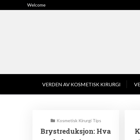
Skip
Welcome
to
content
VERDEN AV KOSMETISK KIRURGI
VE
Kosmetisk
Kosmetisk Kirurgi Tips
Brystreduksjon: Hva
K
Kirurgi