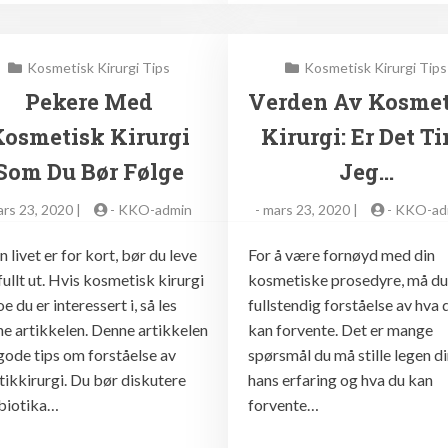
Kosmetisk Kirurgi Tips
Kosmetisk Kirurgi Tips
Pekere Med
Verden Av Kosmet
Kosmetisk Kirurgi
Kirurgi: Er Det T
Som Du Bør Følge
Jeg…
rs 23, 2020 |
-
KKO-admin
-
mars 23, 2020 |
-
KKO-ad
n livet er for kort, bør du leve
For å være fornøyd med din
fullt ut. Hvis kosmetisk kirurgi
kosmetiske prosedyre, må du 
oe du er interessert i, så les
fullstendig forståelse av hva 
e artikkelen. Denne artikkelen
kan forvente. Det er mange
gode tips om forståelse av
spørsmål du må stille legen d
tikkirurgi. Du bør diskutere
hans erfaring og hva du kan
ibiotika…
forvente…