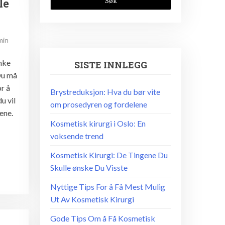
le
min
nke
SISTE INNLEGG
 Du må
r å
Brystreduksjon: Hva du bør vite
du vil
om prosedyren og fordelene
ene.
Kosmetisk kirurgi i Oslo: En
voksende trend
Kosmetisk Kirurgi: De Tingene Du
Skulle ønske Du Visste
Nyttige Tips For å Få Mest Mulig
Ut Av Kosmetisk Kirurgi
Gode Tips Om å Få Kosmetisk