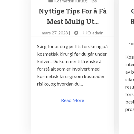
Kosmetisk Kirurgi Tips
Nyttige Tips For å Få
Mest Mulig Ut…
-
mars 27, 2023 |
-
KKO-admin
-
m
Sørg for at du gjør litt forskning på
kosmetisk kirurgi før du går under
Kosm
kniven. Du kommer til å ønske å
inte
forstå alt som er involvert med
av b
kosmetisk kirurgi som kostnader,
sikr
risiko, og hvordan du…
resu
fors
Read More
bes
pro