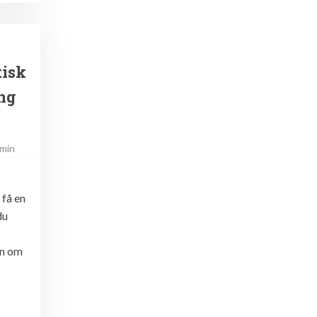
isk
ing
min
få en
du
in om