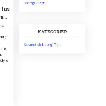
Kirurgi Gjort
 Ins
re…
min
KATEGORIER
rurgi
Kosmetisk Kirurgi Tips
jøres
n.
sedyre