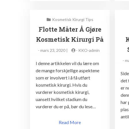
Kosmetisk Kirurgi Tips
Flotte Måter Å Gjøre
Kosmetisk Kirurgi På
-
mars 23, 2020 |
-
KKO-admin
-
ma
I denne artikkelen vil du lære om
de mange forskjellige aspektene
Side
som er involvert i å få utført
det 
kosmetisk kirurgi. Hvis du
er n
vurderer kosmetisk kirurgi,
denn
uansett hvilket stadium du
har 
vurderer du er på, bør du lese…
plas
ant
Read More