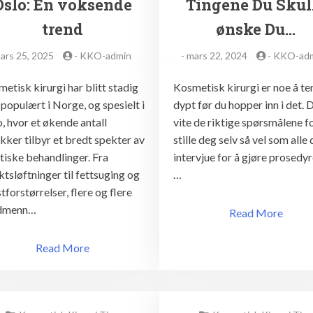
Oslo: En voksende
Tingene Du Skul
trend
ønske Du…
ars 25, 2025
-
KKO-admin
-
mars 22, 2024
-
KKO-ad
etisk kirurgi har blitt stadig
Kosmetisk kirurgi er noe å te
populært i Norge, og spesielt i
dypt før du hopper inn i det.
, hvor et økende antall
vite de riktige spørsmålene fo
ikker tilbyr et bredt spekter av
stille deg selv så vel som alle 
tiske behandlinger. Fra
intervjue for å gjøre prosedyr
ktsløftninger til fettsuging og
…
tforstørrelser, flere og flere
dmenn…
Read More
Read More