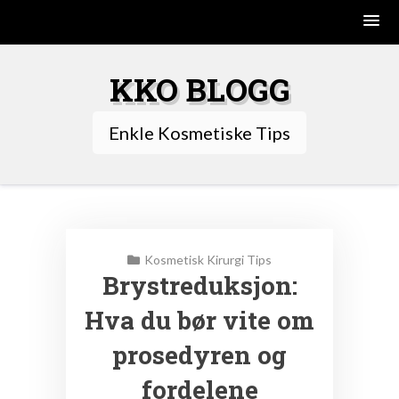
Skip
to
KKO BLOGG
content
Enkle Kosmetiske Tips
Kosmetisk Kirurgi Tips
Brystreduksjon:
Hva du bør vite om
prosedyren og
fordelene