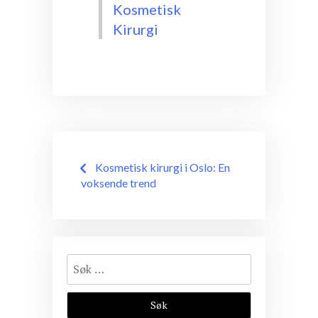
Kosmetisk
Kirurgi
Innleggsnavigasjon
Kosmetisk kirurgi i Oslo: En
voksende trend
Søk
etter: