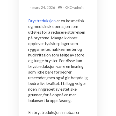
-
mars 24, 2026
-
KKO-admin
Brystreduksjon
er en kosmetisk
og medisinsk operasjon som
utføres for å redusere størrelsen
på brystene. Mange kvinner
opplever fysiske plager som
ryggsmerter, nakkesmerter og
hudirritasjon som følge av store
og tunge bryster. For disse kan
brystreduksjon være en løsning
som ikke bare forbedrer
utseendet, men også gir betydelig
bedre livskvalitet. I tillegg velger
noen inngrepet av estetiske
grunner, for å oppnå en mer
balansert kroppsfasong.
En brystreduksjon innebærer